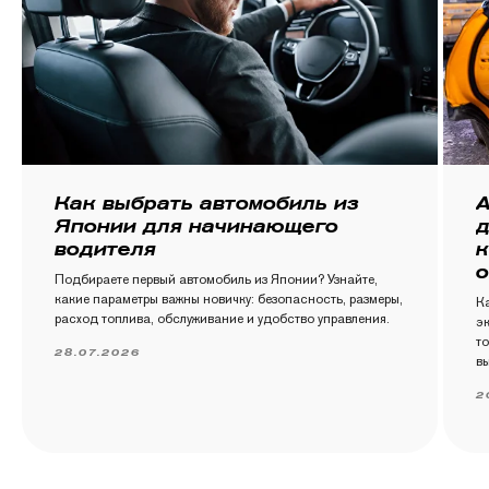
Как выбрать автомобиль из
А
Японии для начинающего
д
водителя
к
о
Подбираете первый автомобиль из Японии? Узнайте,
какие параметры важны новичку: безопасность, размеры,
К
расход топлива, обслуживание и удобство управления.
эк
то
28.07.2026
вы
2